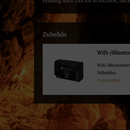
Prüfung nach DIN EN 14785:2006, 15A B
Zubehör
Wifi-/Bluet
Wifi-/Bluetooth
Pelletöfen.
Zum Artikel