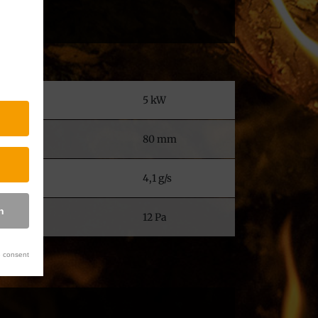
& Service
5 kW
80 mm
4,1 g/s
n
12 Pa
 consent