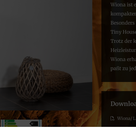
Wiona ist e
kompakten
Besonders 
Tiny Hous
Trotz der 
Heizleistu
Wiona erha
paßt zu je
Downlo
Wiona/ L
Wiona/ Li