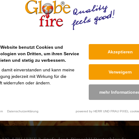
Wartung 
stung
92,0 %
Nennwärmeleistung
 Website benutzt Cookies und
Akzeptieren
ologien von Dritten, um ihren Service
ieten und stetig zu verbessern.
ca. 44 Kg
Abgasstutzendurchmesser
n damit einverstanden und kann meine
Verweigern
ligung jederzeit mit Wirkung für die
187 °C
Abgasmassenstrom
t widerrufen oder ändern.
mehr Informatione
2,5-5 kW
Förderdruck
ca. 10 Kg
um
Datenschutzerklärung
powered by HERR UND FRAU PIXEL cookie