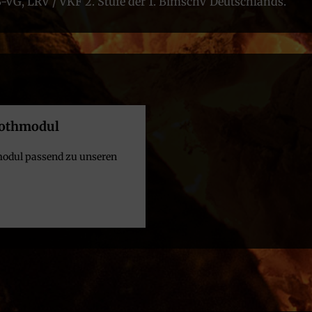
-VG, LRV / VKF 2. Stufe der 1. BimschV Deutschlands.
oothmodul
modul passend zu unseren