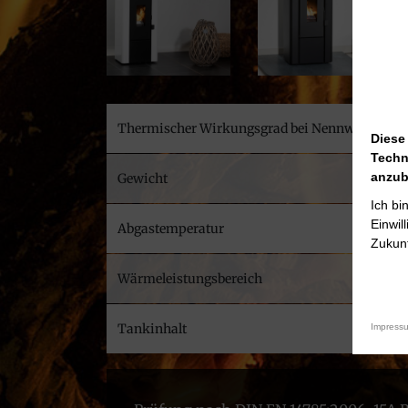
Thermischer Wirkungsgrad bei Nennwärmelei
Diese
Techn
anzub
Gewicht
Ich bi
Einwil
Abgastemperatur
Zukunf
Wärmeleistungsbereich
Tankinhalt
Impress