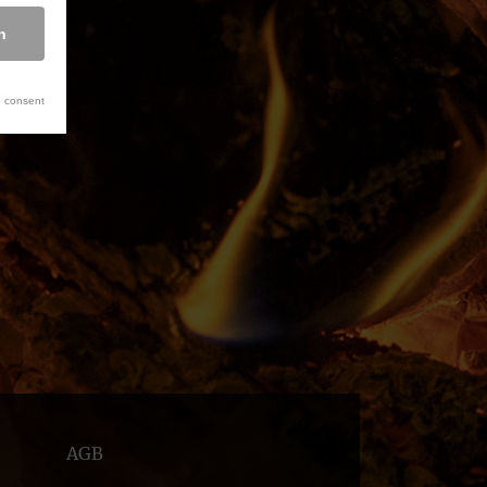
n
 consent
AGB