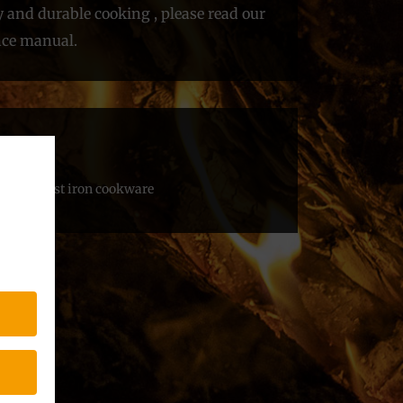
y and durable cooking , please read our
ce manual.
ads
nce of cast iron cookware