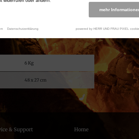
t widerrufen oder ändern.
mehr Informatione
um
Datenschutzerklärung
powered by HERR UND FRAU PIXEL cookie
6 Kg
48 x 27 cm
vice & Support
Home