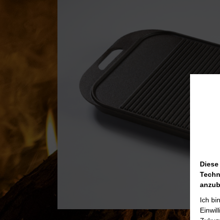
Diese
Techn
anzub
Ich bi
Einwil