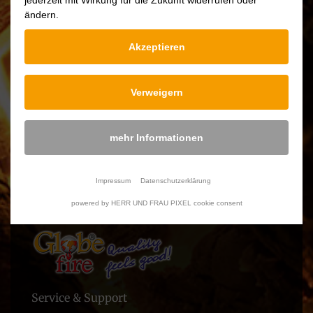
jederzeit mit Wirkung für die Zukunft widerrufen oder
ändern.
Akzeptieren
Weight
13-26 Kg
Verweigern
Measurements
635 x 840 x 340 / 480 x 840 x 302
HxWxD
mehr Informationen
Impressum
Datenschutzerklärung
powered by HERR UND FRAU PIXEL cookie consent
Service & Support