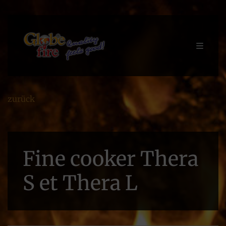
zurück
Fine cooker Thera
S et Thera L