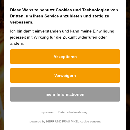
Diese Website benutzt Cookies und Technologien von
Pour fair la cuisine d’une manière saine et
Dritten, um ihren Service anzubieten und stetig zu
durable, regardez le téléchargement ci-
verbessern.
dessous.
Ich bin damit einverstanden und kann meine Einwilligung
jederzeit mit Wirkung für die Zukunft widerrufen oder
ändern.
Akzeptieren
Downloads
Verweigern
Pflege Gusseisernen Kochgeschirr
mehr Informationen
Poids
2,5 Kg / 4,0 Kg
Impressum
Datenschutzerklärung
powered by HERR UND FRAU PIXEL cookie consent
Mesurer
12 x 20 x 10 cm / 12 x 30 x 10 cm