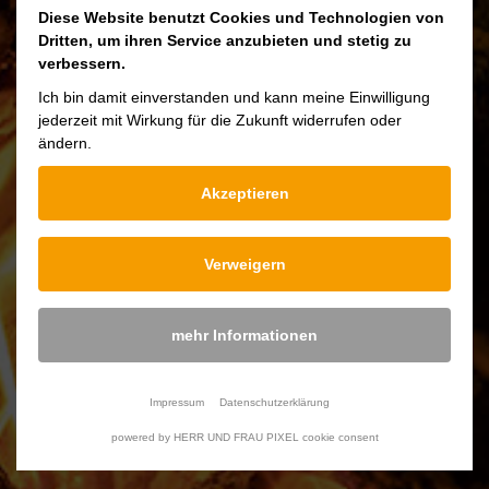
Pour fair la cuisine d’une manière saine et
Diese Website benutzt Cookies und Technologien von
durable, regardez le téléchargement ci-
Dritten, um ihren Service anzubieten und stetig zu
verbessern.
dessous.
Ich bin damit einverstanden und kann meine Einwilligung
jederzeit mit Wirkung für die Zukunft widerrufen oder
ändern.
Downloads
Akzeptieren
Pflege Gusseisernen Kochgeschirr
Verweigern
mehr Informationen
Mesurer
10x29x19 cm/ 13x34x22 cm
Impressum
Datenschutzerklärung
Volume
1,2 L / 2,4 L
powered by HERR UND FRAU PIXEL cookie consent