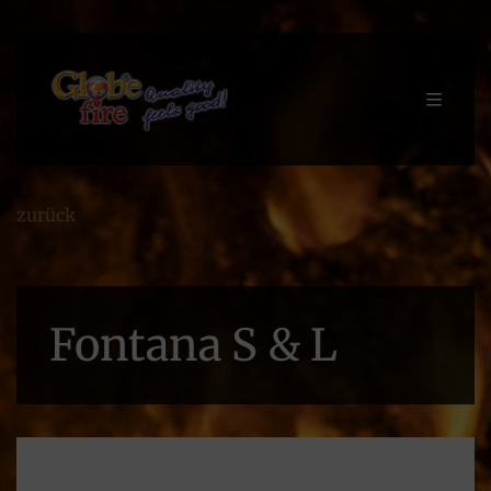
zurück
Fontana S & L