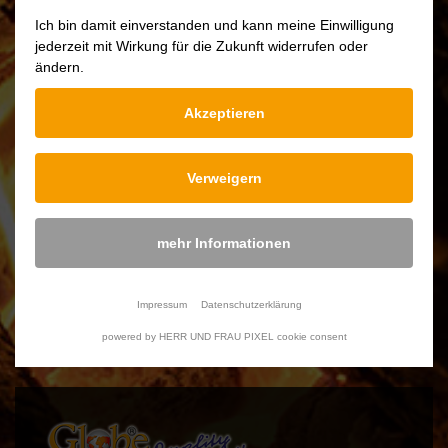
Ich bin damit einverstanden und kann meine Einwilligung
jederzeit mit Wirkung für die Zukunft widerrufen oder
Une gamelle avec intérieur émaillé
ändern.
Akzeptieren
Poids
3 Kg
Verweigern
Volume
2 L
mehr Informationen
Avec passoire à thé
Nein
Impressum
Datenschutzerklärung
powered by HERR UND FRAU PIXEL cookie consent