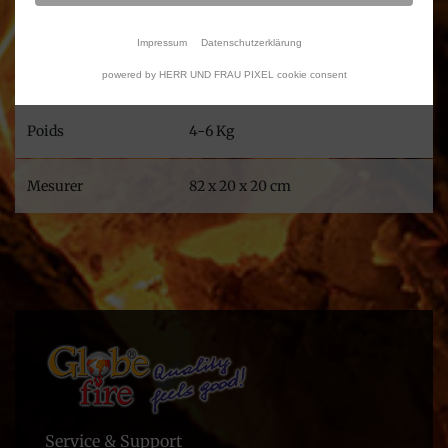
Impressum
Datenschutzerklärung
powered by HERR UND FRAU PIXEL cookie consent
Poids
4-6 Kg
Mesurer
82 x 20 x 20 cm
Service & Support