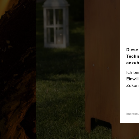
Diese
Techn
anzub
Ich bi
Einwil
Zukunf
Impress