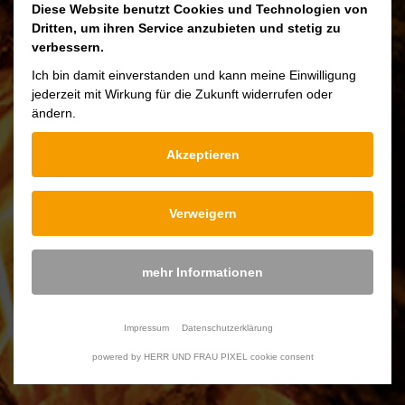
Diese Website benutzt Cookies und Technologien von
durable, regardez le téléchargement ci-
Dritten, um ihren Service anzubieten und stetig zu
dessous.
verbessern.
Ich bin damit einverstanden und kann meine Einwilligung
jederzeit mit Wirkung für die Zukunft widerrufen oder
ändern.
Downloads
Akzeptieren
Pflege Gusseisernen Kochgeschirr
Verweigern
mehr Informationen
Poids
3 Kg
Impressum
Datenschutzerklärung
Diamètre
30 cm
powered by HERR UND FRAU PIXEL cookie consent