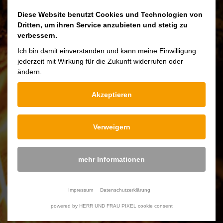
Pour fair la cuisine d’une manière saine et
Diese Website benutzt Cookies und Technologien von
Dritten, um ihren Service anzubieten und stetig zu
durable, regardez le téléchargement ci-
verbessern.
dessous.
Ich bin damit einverstanden und kann meine Einwilligung
jederzeit mit Wirkung für die Zukunft widerrufen oder
ändern.
Akzeptieren
Downloads
Pflege Gusseisernen Kochgeschirr
Verweigern
mehr Informationen
Poids
5 Kg
Impressum
Datenschutzerklärung
Diamètre
17,5 cm
powered by HERR UND FRAU PIXEL cookie consent