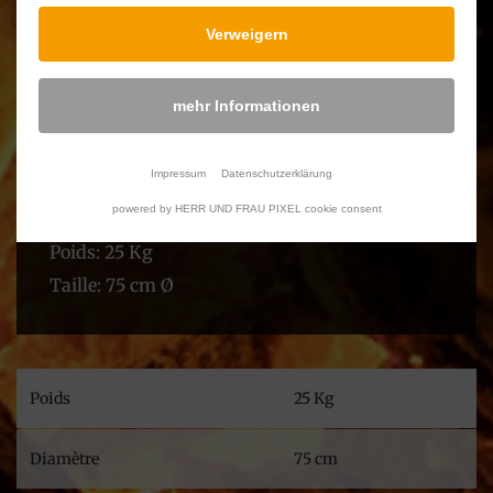
le feu et le reste est simple....
Verweigern
Essayez et vous verrez que cette préparation
est simple.
mehr Informationen
C’est une manière de préparer le repas qui est
très bonne, mais aussi très bon pour la santé.
Impressum
Datenschutzerklärung
Les braseros sont en fonte massive avec un
powered by HERR UND FRAU PIXEL cookie consent
intérieur émailé, alors facile à nettoyer.
Poids: 25 Kg
Taille: 75 cm Ø
Poids
25 Kg
Diamètre
75 cm