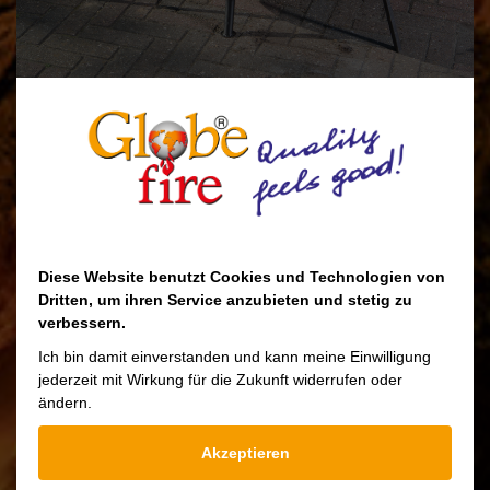
Diese Website benutzt Cookies und Technologien von
Dritten, um ihren Service anzubieten und stetig zu
verbessern.
Ces braséros sont un nouveau défi pour vous
Ich bin damit einverstanden und kann meine Einwilligung
et votre famille.
jederzeit mit Wirkung für die Zukunft widerrufen oder
ändern.
Et aussi avec vos amis le succès est garanti.
On allume le feu, on prépare la nourriture
Akzeptieren
dans le brasero et puis on met le brasero dans