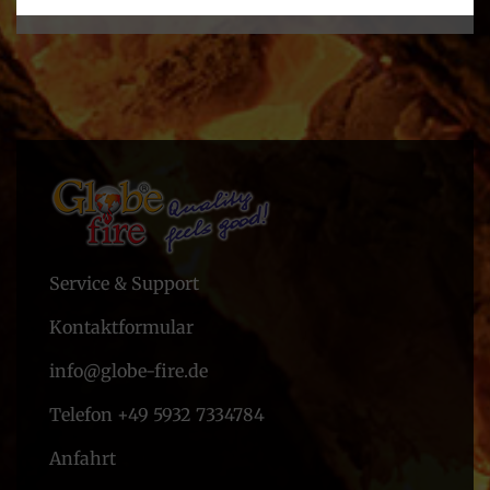
Durchmesser
24 cm
Service & Support
Kontaktformular
info@globe-fire.de
Telefon +49 5932 7334784
Anfahrt