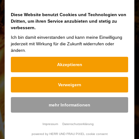
Diese Website benutzt Cookies und Technologien von
Für das gesunde und schonende Zubereiten
Dritten, um ihren Service anzubieten und stetig zu
verbessern.
von Speisen im gußeisernen Kochgeschirr
Ich bin damit einverstanden und kann meine Einwilligung
beachten Sie bitte unsere Pflegehinweise.
jederzeit mit Wirkung für die Zukunft widerrufen oder
ändern.
Akzeptieren
Downloads
Verweigern
Pflege Gusseisernen Kochgeschirr
mehr Informationen
Gewicht
1,5 Kg
Impressum
Datenschutzerklärung
powered by HERR UND FRAU PIXEL cookie consent