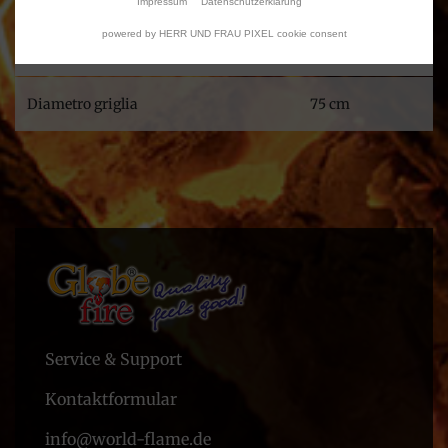
Impressum
Datenschutzerklärung
powered by HERR UND FRAU PIXEL cookie consent
Peso netto
28 Kg
Diametro griglia
75 cm
Service & Support
Kontaktformular
info@world-flame.de