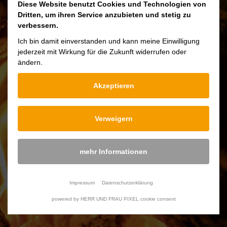
Diese Website benutzt Cookies und Technologien von
Voor gezond en duurzaam koken, bekijk
Dritten, um ihren Service anzubieten und stetig zu
onze onderhoudshandleiding.
verbessern.
Ich bin damit einverstanden und kann meine Einwilligung
jederzeit mit Wirkung für die Zukunft widerrufen oder
ändern.
Downloads
Akzeptieren
Pflege Gusseisernen Kochgeschirr
Verweigern
mehr Informationen
Gewicht
2 Kg
Impressum
Datenschutzerklärung
Diameter
22 cm
powered by HERR UND FRAU PIXEL cookie consent