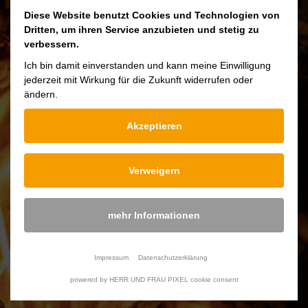
Deze BBQ met gietijzeren schaal is een
Diese Website benutzt Cookies und Technologien von
aanwinstvoor uw tuin, met een doorsnee van
Dritten, um ihren Service anzubieten und stetig zu
75 cm kunt u veel vlees of groente in één keer
verbessern.
grillen. Het navullen van kooltjes gaat
Ich bin damit einverstanden und kann meine Einwilligung
jederzeit mit Wirkung für die Zukunft widerrufen oder
gemakkelijk doordat het rooster naar één kant
ändern.
kan worden opengeslagen. Door de stalen kap
voorkomt u dat er insecten ofvliegen op uw
Akzeptieren
vlees of groenten komen.
De kap is vantwee kanten te bedienen.
Verweigern
mehr Informationen
Gewicht
28 Kg
Impressum
Datenschutzerklärung
Diameter grillplaat
75 cm
powered by HERR UND FRAU PIXEL cookie consent