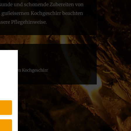
esunde und schonende Zubereiten von
 gußeisernen Kochgeschirr beachten
nsere Pflegehinweise.
ads
usseisernen Kochgeschirr