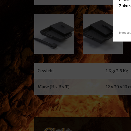
Zukunf
Impress
Gewicht
1 Kg/ 2,5 Kg
Maße (H x B x T)
12 x 20 x 10 