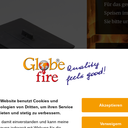
Für das g
Speisen im
Sie bitte u
Downlo
Pflege G
 Website benutzt Cookies und
Akzeptieren
ologien von Dritten, um ihren Service
ieten und stetig zu verbessern.
n damit einverstanden und kann meine
Verweigern
ligung jederzeit mit Wirkung für die