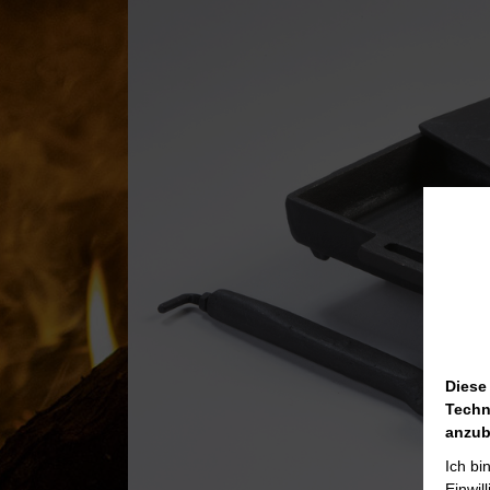
Diese
Techn
anzub
Ich bi
Einwil