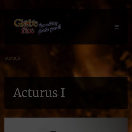
zurück
Acturus I