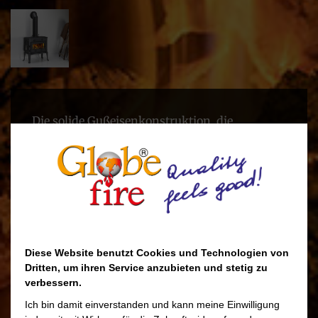
Die solide Gußeisenkonstruktion, die
Verzierungen und die effizienten
Abmessungen lassen den Ofen aussehen als
wäre er während der industriellen Revolution
hergestellt.
Unsere Manufaktur Produktion steht auch
hier für technisch einwandfreie Qualität und
Diese Website benutzt Cookies und Technologien von
Dritten, um ihren Service anzubieten und stetig zu
zeitloses erscheinen.
verbessern.
Mittels der seitlichen Fülltüren können Sie
Ich bin damit einverstanden und kann meine Einwilligung
Brennholz von 50 cm länge verwenden.