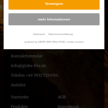
Verweigern
mehr Informationen
Impressum
Datenschutzerklärung
powered by HERR UND FRAU PIXEL cookie consent
Service & Support
Kontaktformular
info@globe-fire.de
Telefon +49 5932 7334784
Anfahrt
Startseite
AGB
Produkte
Impressum