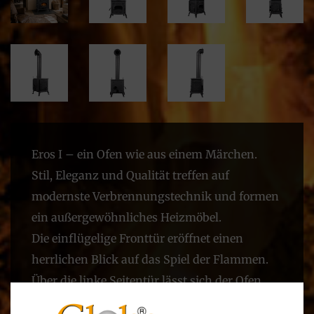
Eros I – ein Ofen wie aus einem Märchen.
Stil, Eleganz und Qualität treffen auf
modernste Verbrennungstechnik und formen
ein außergewöhnliches Heizmöbel.
Die einflügelige Fronttür eröffnet einen
herrlichen Blick auf das Spiel der Flammen.
Über die linke Seitentür lässt sich der Ofen
bequem mit bis zu 33 cm langen