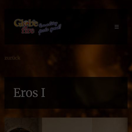
zurück
Eros I