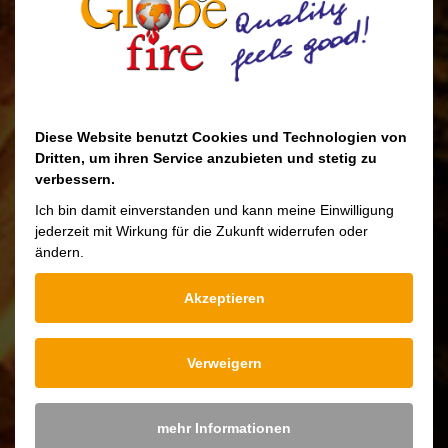
Scheithölzern bestücken.
Als Zubehör bieten wir polierte Chromkugel
für die Topplatte an, die das Gesamtbild
stilvoll abrunden.
Alternativ auch als Eros II mit zweiflügeliger
Diese Website benutzt Cookies und Technologien von
Dritten, um ihren Service anzubieten und stetig zu
Front- und rechter Seitentür erhältlich.
verbessern.
Ich bin damit einverstanden und kann meine Einwilligung
jederzeit mit Wirkung für die Zukunft widerrufen oder
ändern.
Downloads
Akzeptieren
Eros I Bedienungsanleitung
Eros I Technisches Datenblatt
Verweigern
Eros I Konformitäts- & Leistungserklärung
mehr Informationen
Eros I Ökolabel & Produktdatenblatt