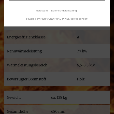
Impressum
Datenschutzerklärung
powered by HERR UND FRAU PIXEL cookie consent
Wirkungsgrad
77,6 %
Energieeffizienzklasse
A
Nennwärmeleistung
7,7 kW
Wärmeleistungsbereich
6,5-8,5 kW
Bevorzugter Brennstoff
Holz
Gewicht
ca. 125 kg
Gesamthöhe
680 mm