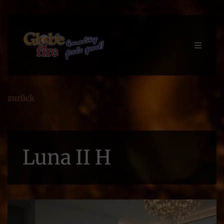
zurück
Luna II H