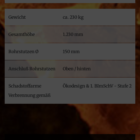
Gewicht
ca. 230 kg
Gesamthöhe
1.230 mm
Rohrstutzen Ø
150 mm
Anschluß Rohrstutzen
Oben / hinten
Schadstoffarme
Ökodesign & 1. BImSchV - Stufe 2
Verbrennung gemäß