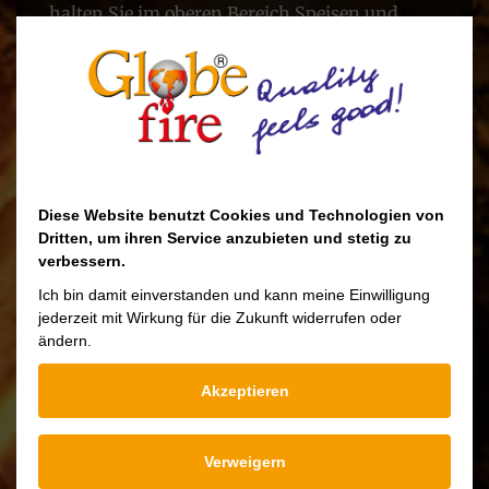
halten Sie im oberen Bereich Speisen und
Getränke warm.
Besonders in Räumen mit hohen Decken
wirkt die zusätzliche Höhe besonders
schlank, weil der Blick nach oben geführt
wird.
Wie sein kompakter Bruder ist der Luna II H
Diese Website benutzt Cookies und Technologien von
Dritten, um ihren Service anzubieten und stetig zu
ein Kaminofen aus massivem Guss und lässt
verbessern.
sich individuell verkleiden – mit Serpentin,
Ich bin damit einverstanden und kann meine Einwilligung
Crèmeweiß oder schwarzem Naturstein.
jederzeit mit Wirkung für die Zukunft widerrufen oder
ändern.
Akzeptieren
Downloads
Verweigern
Luna II H Bedienungsanleitung